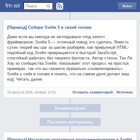
fm-air
Войти
через
Яндекс
[Перевод] Собери Svelte 5 в своей голове
Даже если вы никогда не заглядывали «под капот»
фреймворков, Svelte 5 — отличный повод это сделать. Вместо
сухих теорий мы шаг за шагом разберём, как привычный HTML-
подобный код Svelte превращается в быстрый JavaScript,
способный работать без лишнего балласта. Автор статьи, Тан Ли
Хау из сообщества Svelte, показывает этот процесс на простых
примерах, так что вы сможете буквально «скомпилировать»
Svelte у себя в голове и понять, что на самом деле делает ваш
код. Читать далее
14 августа 2025, четверг 12:51
Оставить комментарий
Источник
Комментарии
Похожие материалы
[Перевод] Настоящее реактивное программирование в Svelte