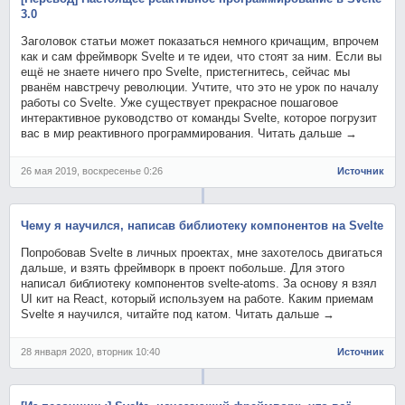
3.0
Заголовок статьи может показаться немного кричащим, впрочем
как и сам фреймворк Svelte и те идеи, что стоят за ним. Если вы
ещё не знаете ничего про Svelte, пристегнитесь, сейчас мы
рванём навстречу революции. Учтите, что это не урок по началу
работы со Svelte. Уже существует прекрасное пошаговое
интерактивное руководство от команды Svelte, которое погрузит
вас в мир реактивного программирования. Читать дальше →
26 мая 2019, воскресенье 0:26
Источник
Чему я научился, написав библиотеку компонентов на Svelte
Попробовав Svelte в личных проектах, мне захотелось двигаться
дальше, и взять фреймворк в проект побольше. Для этого
написал библиотеку компонентов svelte-atoms. За основу я взял
UI кит на React, который используем на работе. Каким приемам
Svelte я научился, читайте под катом. Читать дальше →
28 января 2020, вторник 10:40
Источник