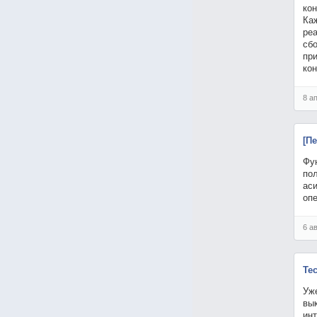
кон
Каж
ре
сбо
при
кон
8 а
[П
Фун
пол
ас
оп
6 а
Те
Уже
вык
инт