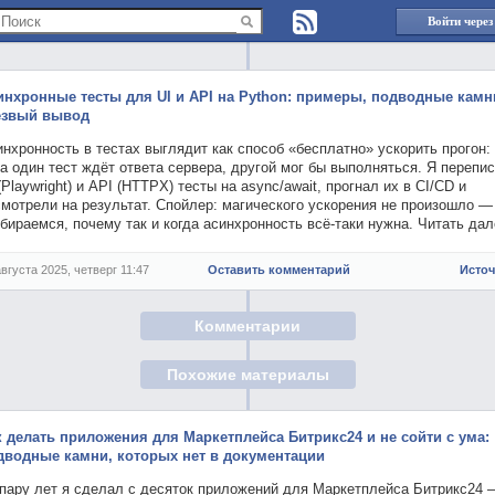
Войти через
инхронные тесты для UI и API на Python: примеры, подводные камн
езвый вывод
нхронность в тестах выглядит как способ «бесплатно» ускорить прогон:
а один тест ждёт ответа сервера, другой мог бы выполняться. Я перепи
(Playwright) и API (HTTPX) тесты на async/await, прогнал их в CI/CD и
мотрели на результат. Спойлер: магического ускорения не произошло —
бираемся, почему так и когда асинхронность всё-таки нужна. Читать дал
августа 2025, четверг 11:47
Оставить комментарий
Исто
Комментарии
Похожие материалы
к делать приложения для Маркетплейса Битрикс24 и не сойти с ума:
дводные камни, которых нет в документации
 пару лет я сделал с десяток приложений для Маркетплейса Битрикс24 