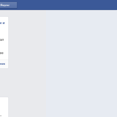
 Яндекс
и и
сал
ее
чник
—