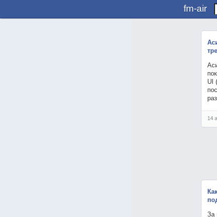
fm-air
Ас
тр
Аси
пок
UI 
пос
раз
14 
Ка
по
За