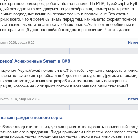
некторы мессенджеров, роботы, iframe-панели. На PHP, TypeScript и Pyth
дый раз одно и то же: документация разбросана, примеры устарели, а
альные подводные камни вылезают только в продакшене.Эта статья —
рник всего, что я хотел бы знать перед тем, как начать: формат токенов
 установке, мультитенантность, обновление OAuth, петля сообщений в
некторах и ещё десяток граблей с кодом и решениями. Читать далее
преля 2026, среда 9:20
Исто
еревод] Асинхронные Stream в C# 8
кционал Async/Await появился в C# 5, чтобы улучшить скорость отклик
ьзовательского интерфейса и веб-доступ к ресурсам. Другими словами,
инхронные методы помогают разработчикам выполнять асинхронные
ерации, которые не блокируют потоки и возвращают один скалярный…
вгуста 2019, вторник 23:59
Исто
сты как граждане первого сорта
 более двадцати лет в индустрии принято тестировать написанный код 
атывания его в продакшн. Люди придумали unit-тесты, acceptance-тесты
еграционные тесты, property-based тесты. Люди даже придумали TDD,