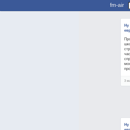
fm-air
Ну
ев
Про
шк
стр
час
спр
мож
пр
3 м
Ну
ев