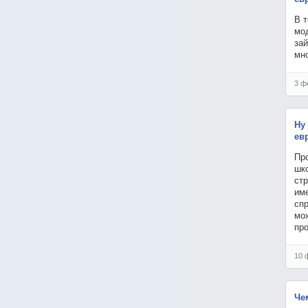
В т
мо
за
мн
3 ф
Ну
ев
Про
шк
стр
име
спр
мож
пр
10 
Че