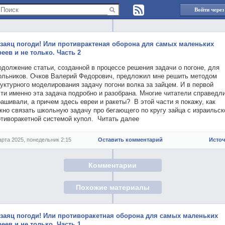
Войти через
 заяц погоди! Или противрактеная оборона для самых маленьких
реев и не только. Часть 2
должение статьи, созданной в процессе решения задачи о погоне, для
ольников. Очков Валерий Федорович, предложил мне решить методом
уктурного моделирования задачу погони волка за зайцем. И в первой
ти именно эта задача подробно и разобрана. Многие читатели справедл
ашивали, а причем здесь евреи и ракеты? В этой части я покажу, как
но связать школьную задачу про бегающего по кругу зайца с израильск
отиворакетной системой купол. Читать далее
арта 2025, понедельник 2:15
Оставить комментарий
Исто
Комментарии
Похожие материалы
 заяц погоди! Или противоракетная оборона для самых маленьких
реев и не только. Часть 1