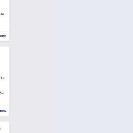
 за
чник
сти
ой
чник
л