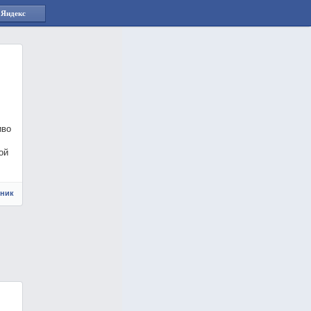
 Яндекс
иво
ой
чник