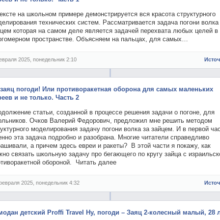
ексте на школьном примере демонстрируется вся красота структурного
делирования технических систем. Рассматривается задача погони волка
йцем которая на самом деле является задачей перехвата любых целей в
огомерном пространстве. Объясняем на пальцах, для самых…
евраля 2025, понедельник 2:10
Исто
 заяц погоди! Или противоракетная оборона для самых маленьких
реев и не только. Часть 2
должение статьи, созданной в процессе решения задачи о погоне, для
ольников. Очков Валерий Федорович, предложил мне решить методом
уктурного моделирования задачу погони волка за зайцем. И в первой ча
нно эта задача подробно и разобрана. Многие читатели справедливо
ашивали, а причем здесь евреи и ракеты? В этой части я покажу, как
но связать школьную задачу про бегающего по кругу зайца с израильск
отиворакетной обороной. Читать далее
февраля 2025, понедельник 4:32
Исто
модан детский Proffi Travel Ну, погоди – Заяц 2-колесный малый, 28 