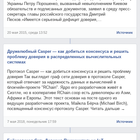
Украины Петру Порошенко, вызванный невыполнением Киевом
обязательств и подписанных документов, заявил в среду пресс-
секретарь главы российского государства Дмитрий
Песков.«Имеется серьезный дефицит доверия,…
20 мая 2015, среда 13:52
Источник
Дружелюбный Casper — как добиться консенсуса и решить
проблему доверия в распределенных вычислительных
системах
Протокол Casper — как добиться консенсуса и решить проблему
доверия Так выглядит граф сети доверия в протоколе Casper,
который отвечает за надежность данных и вычислений в
блокчейн-проекте "RChain". Ядро его разработчиков живёт в
Сиэтле, но в кооперативе RChain.coop есть девелоперы из Азии,
Африки и Европы. Этот текст основан на посте одного из
ведущих разработчиков проекта, Майкла Бёрча (Michael Birch),
посвященный консенсус-протоколу Casper. Читать дальше →
7 мая 2018, понедельник 17:59
Источник