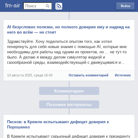
fm-air
Войти
через
Яндекс
AI безусловно полезен, но полного доверия ему и надежд на
него во всём — не стоит
Здравствуйте. Хочу поделиться опытом того, как хотел
почерпнуть для себя новые знания с помощью AI, которые мне
необходимы для работы над одним из проектов, но ... не тут-то
было. А делаю я между делом симулятор жидкой и
газообразной среды, взаимодействующей с движущимися и…
13 августа 2025, среда 16:43
Оставить комментарий
Источник
Комментарии
Похожие материалы
Песков: в Кремле испытывают дефицит доверия к
Порошенко
В Кремле испытывают серьезный дефицит доверия к президенту