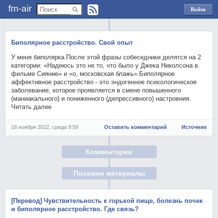
fm-air
Войти
через
Яндекс
Биполярное расстройство. Свой опыт
У меня биполярка.После этой фразы собеседники делятся на 2
категории: «Надеюсь это не то, что было у Джека Николсона в
фильме Сияние» и «о, московская блажь».Биполярное
аффективное расстройство - это эндогенное психологическое
заболевание, которое проявляется в смене повышенного
(маниакального) и пониженного (депрессивного) настроения.
Читать далее
16 ноября 2022, среда 9:59
Оставить комментарий
Источник
Комментарии
Похожие материалы
[Перевод] Чувствительность к горькой пище, болезнь почек
и биполярное расстройство. Где связь?