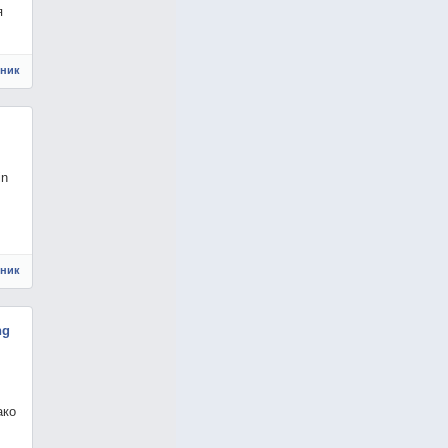
я
чник
in
чник
ng
ако