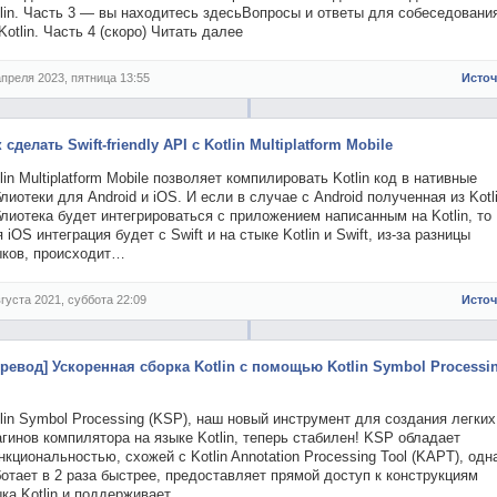
lin. Часть 3 — вы находитесь здесьВопросы и ответы для собеседовани
Kotlin. Часть 4 (скоро) Читать далее
апреля 2023, пятница 13:55
Исто
 сделать Swift-friendly API с Kotlin Multiplatform Mobile
lin Multiplatform Mobile позволяет компилировать Kotlin код в нативные
лиотеки для Android и iOS. И если в случае с Android полученная из Kotl
лиотека будет интегрироваться с приложением написанным на Kotlin, то
 iOS интеграция будет с Swift и на стыке Kotlin и Swift, из-за разницы
ыков, происходит…
вгуста 2021, суббота 22:09
Исто
еревод] Ускоренная сборка Kotlin с помощью Kotlin Symbol Processi
lin Symbol Processing (KSP), наш новый инструмент для создания легких
гинов компилятора на языке Kotlin, теперь стабилен! KSP обладает
кциональностью, схожей с Kotlin Annotation Processing Tool (KAPT), одн
отает в 2 раза быстрее, предоставляет прямой доступ к конструкциям
ыка Kotlin и поддерживает…