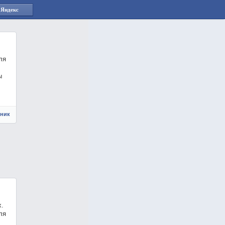
 Яндекс
ля
ы
чник
х.
ля