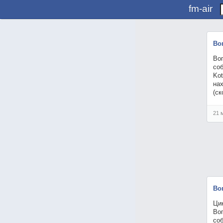
fm-air
Во
Воп
соб
Kot
нах
(ск
21 
Во
Цик
Воп
соб