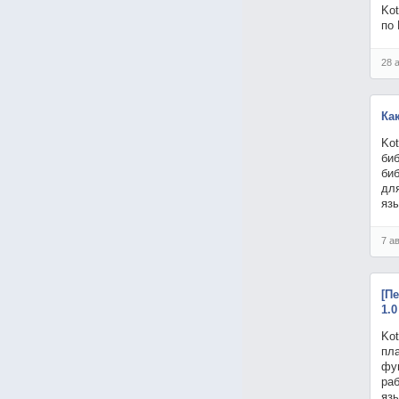
Kot
по 
28 
Как
Kot
биб
биб
для
яз
7 а
[П
1.0
Kot
пла
фун
раб
яз