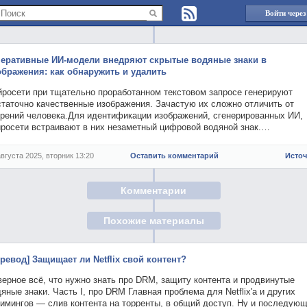
Войти через
неративные ИИ-модели внедряют скрытые водяные знаки в
ображения: как обнаружить и удалить
йросети при тщательно проработанном текстовом запросе генерируют
статочно качественные изображения. Зачастую их сложно отличить от
орений человека.Для идентификации изображений, сгенерированных ИИ,
йросети встраивают в них незаметный цифровой водяной знак.…
августа 2025, вторник 13:20
Оставить комментарий
Исто
Комментарии
Похожие материалы
еревод] Защищает ли Netflix свой контент?
ерное всё, что нужно знать про DRM, защиту контента и продвинутые
яные знаки. Часть I, про DRM Главная проблема для Netflix'а и других
римингов — слив контента на торренты, в общий доступ. Ну и последую