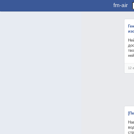
fm-air
Ге
из
Не
до
тв
не
12 
[П
Нав
вод
ст