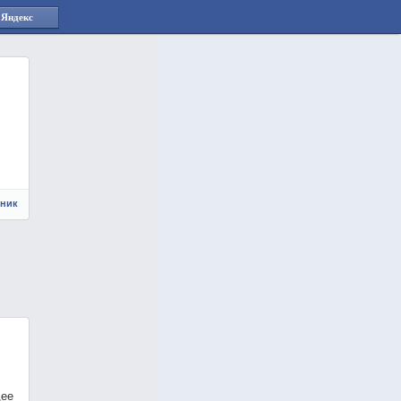
 Яндекс
чник
щее