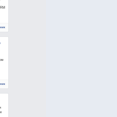
DRM
чник
е
ом
чник
и
ак