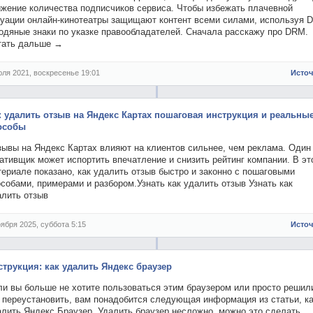
ижение количества подписчиков сервиса. Чтобы избежать плачевной
туации онлайн-кинотеатры защищают контент всеми силами, используя 
водяные знаки по указке правообладателей. Сначала расскажу про DRM.
тать дальше →
юля 2021, воскресенье 19:01
Исто
к удалить отзыв на Яндекс Картах пошаговая инструкция и реальны
особы
зывы на Яндекс Картах влияют на клиентов сильнее, чем реклама. Один
ативщик может испортить впечатление и снизить рейтинг компании. В эт
ериале показано, как удалить отзыв быстро и законно с пошаговыми
собами, примерами и разбором.Узнать как удалить отзыв Узнать как
алить отзыв
оября 2025, суббота 5:15
Исто
струкция: как удалить Яндекс браузер
ли вы больше не хотите пользоваться этим браузером или просто решил
о переустановить, вам понадобится следующая информация из статьи, к
алить Яндекс Браузер. Удалить браузер несложно, можно это сделать