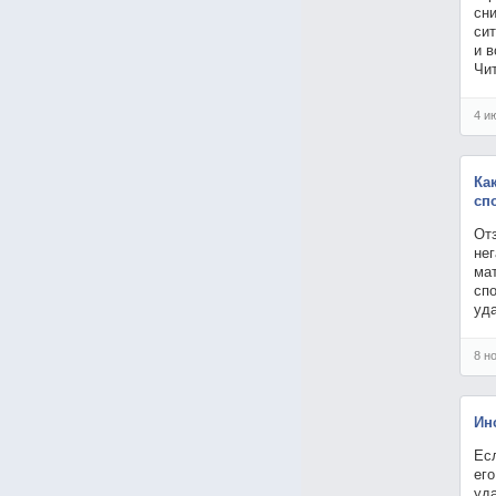
сн
си
и 
Чи
4 и
Ка
сп
От
нег
мат
спо
уд
8 н
Ин
Ес
ег
уд