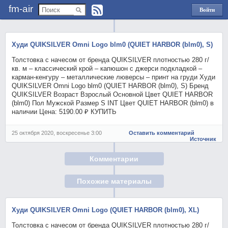
fm-air
Войти
через
Яндекс
Худи QUIKSILVER Omni Logo blm0 (QUIET HARBOR (blm0), S)
Толстовка с начесом от бренда QUIKSILVER плотностью 280 г/
кв. м – классический крой – капюшон с джерси подкладкой –
карман-кенгуру – металлические люверсы – принт на груди Худи
QUIKSILVER Omni Logo blm0 (QUIET HARBOR (blm0), S) Бренд
QUIKSILVER Возраст Взрослый Основной Цвет QUIET HARBOR
(blm0) Пол Мужской Размер S INT Цвет QUIET HARBOR (blm0) в
наличии Цена: 5190.00 ₽ КУПИТЬ
25 октября 2020, воскресенье 3:00
Оставить комментарий
Источник
Комментарии
Похожие материалы
Худи QUIKSILVER Omni Logo (QUIET HARBOR (blm0), XL)
Толстовка с начесом от бренда QUIKSILVER плотностью 280 г/