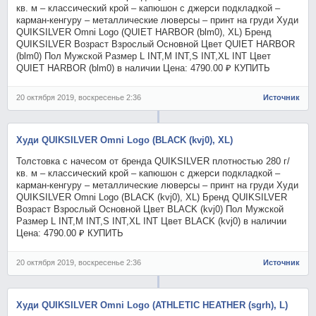
кв. м – классический крой – капюшон с джерси подкладкой –
карман-кенгуру – металлические люверсы – принт на груди Худи
QUIKSILVER Omni Logo (QUIET HARBOR (blm0), XL) Бренд
QUIKSILVER Возраст Взрослый Основной Цвет QUIET HARBOR
(blm0) Пол Мужской Размер L INT,M INT,S INT,XL INT Цвет
QUIET HARBOR (blm0) в наличии Цена: 4790.00 ₽ КУПИТЬ
20 октября 2019, воскресенье 2:36
Источник
Худи QUIKSILVER Omni Logo (BLACK (kvj0), XL)
Толстовка с начесом от бренда QUIKSILVER плотностью 280 г/
кв. м – классический крой – капюшон с джерси подкладкой –
карман-кенгуру – металлические люверсы – принт на груди Худи
QUIKSILVER Omni Logo (BLACK (kvj0), XL) Бренд QUIKSILVER
Возраст Взрослый Основной Цвет BLACK (kvj0) Пол Мужской
Размер L INT,M INT,S INT,XL INT Цвет BLACK (kvj0) в наличии
Цена: 4790.00 ₽ КУПИТЬ
20 октября 2019, воскресенье 2:36
Источник
Худи QUIKSILVER Omni Logo (ATHLETIC HEATHER (sgrh), L)