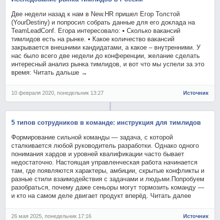
Две недели назад к нам в New.HR пришел Егор Толстой
(YourDestiny) и попросил собрать данные для его доклада на
TeamLeadConf. Егора интересовало: • Сколько вакансий
тимлидов есть на рынке. • Какое количество вакансий
закрывается внешними кандидатами, а какое – внутренними. У
нас было всего две недели до конференции, желание сделать
интересный анализ рынка тимлидов, и вот что мы успели за это
время: Читать дальше →
10 февраля 2020, понедельник 13:27
Источник
5 типов сотрудников в команде: инструкция для тимлидов
Формирование сильной команды — задача, с которой
сталкивается любой руководитель разработки. Однако одного
понимания хардов и уровней квалификации часто бывает
недостаточно. Настоящая управленческая работа начинается
там, где появляются характеры, амбиции, скрытые конфликты и
разные стили взаимодействия с задачами и людьми.Попробуем
разобраться, почему даже сеньоры могут тормозить команду —
и кто на самом деле двигает продукт вперёд. Читать далее
26 мая 2025, понедельник 17:16
Источник