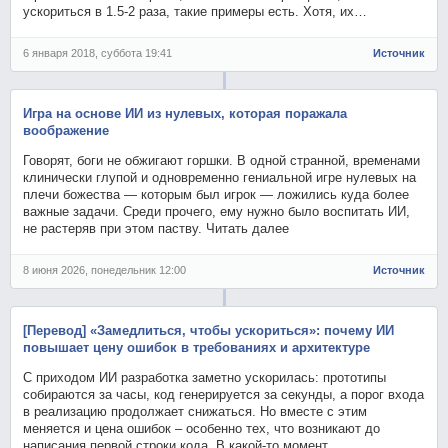
ускориться в 1.5-2 раза, такие примеры есть. Хотя, их…
6 января 2018, суббота 19:41
Источник
Игра на основе ИИ из нулевых, которая поражала
воображение
Говорят, боги не обжигают горшки. В одной странной, временами
клинически глупой и одновременно гениальной игре нулевых на
плечи божества — которым был игрок — ложились куда более
важные задачи. Среди прочего, ему нужно было воспитать ИИ,
не растеряв при этом паству. Читать далее
8 июня 2026, понедельник 12:00
Источник
[Перевод] «Замедлиться, чтобы ускориться»: почему ИИ
повышает цену ошибок в требованиях и архитектуре
С приходом ИИ разработка заметно ускорилась: прототипы
собираются за часы, код генерируется за секунды, а порог входа
в реализацию продолжает снижаться. Но вместе с этим
меняется и цена ошибок – особенно тех, что возникают до
написания первой строки кода. В какой-то момент…