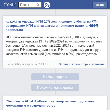
fm-air
Войти
через
Яндекс
Казахстан удержал ИПН 10% хотя человек работал из РФ —
возвращаем ИПН шаг за шагом и начинаем платить НДФЛ
правильно
ФНС спохватилась через 2 года и требует НДФЛ с доходов, с
которых уже удержан ИПН в 2022-2024 гг. — законно ли это или
беспредел?Актуальные случаи:2022–2024 гг. — налоговый
резидент РФ работал удаленно из РФ по трудовому договору с
казахстанской компанией (без филиала в РФ), работодатель…
6 июля 2025, воскресенье 10:47
Оставить комментарий
Источник
Комментарии
Похожие материалы
Сбербанк и АО «НК «Казахстан темiр жолы» подписали
меморандум о сотрудничестве