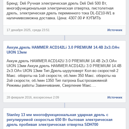
Бренд: Deli Ручная электрическая дрель Deli Deli 500 Вт,
многофункциональная электрическая отвертка, пистолетная
дрель, электрическая дрель переменного тока DL-DZ10-W1 в
наличиивозможна доставка. Цена: 4307.00 ₽ КУПИТЬ
17 декабря 2025, среда 23:51
Источник
Аккум.дрель HAMMER ACD142Li 3.0 PREMIUM 14.4В 2хЗ.ОАч
UION 13мм
Аккум.дрель HAMMER ACD142U 3.0 PREMIUM 14.4В 2хЗ.ОАч
UION 13мм Аккум.дрель HAMMER ACD142Li 3.0 PREMIUM 14.4В
2хЗ.ОАч UION 13мм Тип Дрель-шуруповерт Кол-во скоростей 2
Макс. обороты на 1ой скорости, об./мин 350 Макс. обороты на
2ой скорости, об./мин 1350 Тип патрона Быстрозажимной
Режимы работы Завинчивание, Сверление Макс.…
28 февраля 2016, воскресенье 2:09
Источник
Stanley 13 мм многофункциональная ударная дрель с
регулируемой скоростью 650 Вт бытовая электрическая
дрель пробивая электрическая отвертка SDH700