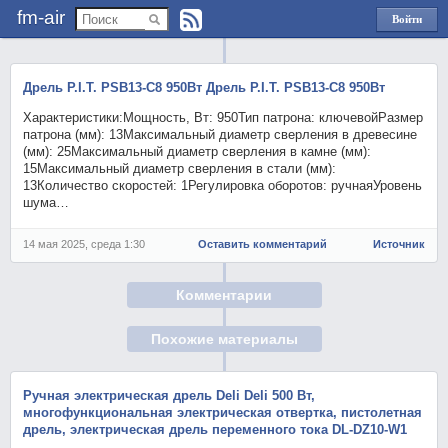
fm-air
Войти
через
Яндекс
Дрель P.I.T. PSB13-C8 950Вт Дрель P.I.T. PSB13-C8 950Вт
Характеристики:Мощность, Вт: 950Тип патрона: ключевойРазмер
патрона (мм): 13Максимальный диаметр сверления в древесине
(мм): 25Максимальный диаметр сверления в камне (мм):
15Максимальный диаметр сверления в стали (мм):
13Количество скоростей: 1Регулировка оборотов: ручнаяУровень
шума…
14 мая 2025, среда 1:30
Оставить комментарий
Источник
Комментарии
Похожие материалы
Ручная электрическая дрель Deli Deli 500 Вт,
многофункциональная электрическая отвертка, пистолетная
дрель, электрическая дрель переменного тока DL-DZ10-W1