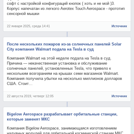
софт с настройкой конфигураций кнопок ( хоть и не мой )3.
Корпус напечатан из легкого Aerotex Touch Aerospace - прототип
сенсорной мышки
22 января 2025, среда 14:41
Источник
После нескольких пожаров из-за солнечных панелей Solar
City компания Walmart подала на Tesla в суд
Компания Walmart на этой неделе подала на Tesla в суд.
Причина — некачественная установка и обслуживание
солнечных панелей, установленных Tesla, что привело к
нескольким возгораниям на крышах семи магазинов Walmart.
Компания получила убытки на несколько миллионов долларов
США. Стоит…
22 августа 2019, четверг 12:05
Источник
Bigelow Aerospace разрабатывает орбитальные станции,
которые заменят МКС
Компания Bigelow Aerospace, занимающаяся изготовлением
надувных модулей для орбитальной космической станции МКС,