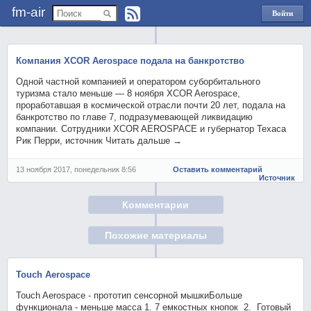
fm-air
Войти
через
Яндекс
Компания XCOR Aerospace подала на банкротство
Одной частной компанией и оператором суборбитального
туризма стало меньше — 8 ноября XCOR Aerospace,
проработавшая в космической отрасли почти 20 лет, подала на
банкротство по главе 7, подразумевающей ликвидацию
компании. Сотрудники XCOR AEROSPACE и губернатор Техаса
Рик Перри, источник Читать дальше →
13 ноября 2017, понедельник 8:56
Оставить комментарий
Источник
Комментарии
Похожие материалы
Touch Aerospace
Touch Aerospace - прототип сенсорной мышкиБольше
функционала - меньше масса 1. 7 емкостных кнопок 2. Готовый