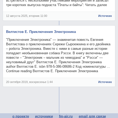
встретился с несколькими участниками мероприятия и записал
три коротких выпуска подкаста “Платы и байты”: Читать далее
12 августа 2025, вторник 11:00
Источник
Велтистов Е. Приключения Электроника
"Приключения Электроника" — знаменитая повесть Евгения
Велтистова о приключениях Сережи Сыроежкина и его двойника
– робота Электроника. Вместе с ними в самые разные истории
попадает необыкновенная собака Рэсси. В книгу включены две
повести – "Электроник – мальчик из чемодана" и "Рэсси" —
неуловимый друг" Велтистов Е. Приключения Электроника
author Велтистов Е. isbn 978-5-386-08686-2 Код номенклатуры …
Continue reading Велтистов Е. Приключения Электроника
20 октября 2019, воскресенье 1:44
Источник
о проекте
источники
fm-air.ru
email для связи