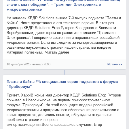
значит, мы победили”, – Трамплин Электроникс о
микроэлектронике
На каналах КЕДР Solutions вышел 7-й выпуск подкаста “Платы и
байты”. Ниже представлена его текстовая версия. В этот раз
директор КЕДР Solutions Егор Гуторов беседовал с Василием
Воробушковым, директором по развитию компании “Трамплин
Электроникс”. Говорили о состоянии и перспективах российской
микроэлектроники. Если вы следите за импортозамещением и
развитием наукоемких отраслей нашей страны, вы найдете
материал полезным. Читать далее
18 декабря 2025, четверг 6:00
Источник
Платы и байты #4: специальная серия подкастов с форума
“Прибориум”
Привет, Хабр!В конце мая директор КЕДР Solutions Егор Гуторов
побывал в Новосибирске, на первом приборостроительном
форуме “Прибориум”. На этой площадке лидеры российской
микроэлектроники и программного обеспечения рассказывали о
своих продуктах, делились опытом, обсуждали актуальные
проблемы отрасли и вопросы
импортозамещения.Воспользовавшись случаем, Егор