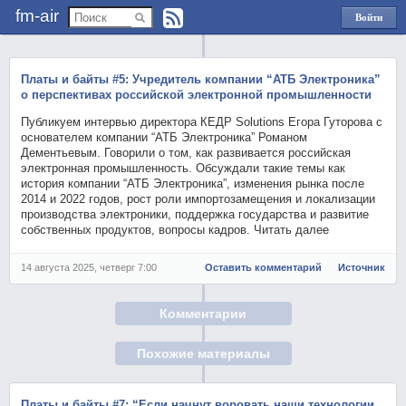
fm-air
Войти
через
Яндекс
Платы и байты #5: Учредитель компании “АТБ Электроника”
о перспективах российской электронной промышленности
Публикуем интервью директора КЕДР Solutions Егора Гуторова с
основателем компании “АТБ Электроника” Романом
Дементьевым. Говорили о том, как развивается российская
электронная промышленность. Обсуждали такие темы как
история компании “АТБ Электроника”, изменения рынка после
2014 и 2022 годов, рост роли импортозамещения и локализации
производства электроники, поддержка государства и развитие
собственных продуктов, вопросы кадров. Читать далее
14 августа 2025, четверг 7:00
Оставить комментарий
Источник
Комментарии
Похожие материалы
Платы и байты #7: “Если начнут воровать наши технологии,