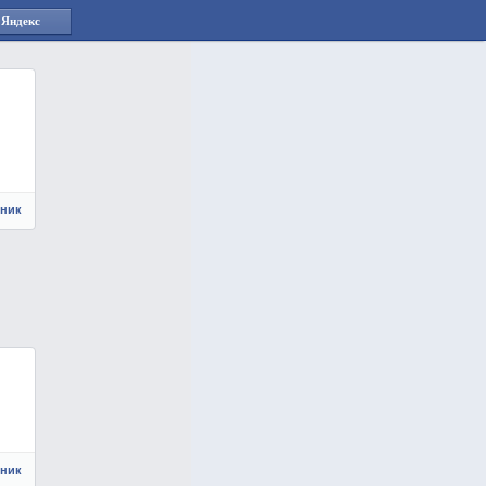
 Яндекс
чник
чник