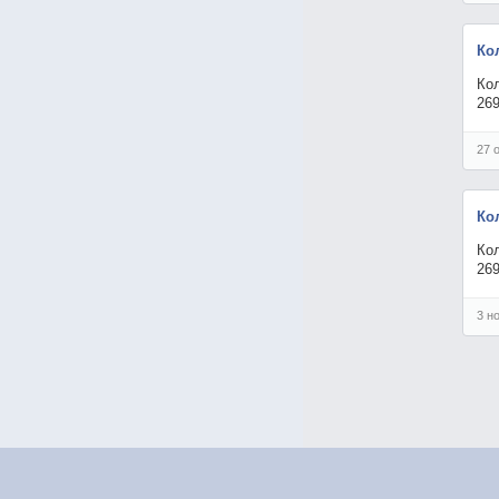
Ко
Кол
26
27 
Ко
Кол
26
3 н