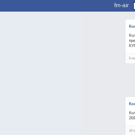
fm-air
Ко
Кол
пре
КУ
5 н
Ко
Кол
26
20 