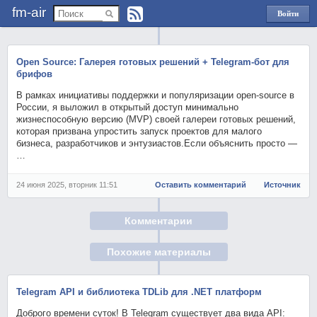
fm-air
Войти
через
Яндекс
Open Source: Галерея готовых решений + Telegram-бот для
брифов
В рамках инициативы поддержки и популяризации open-source в
России, я выложил в открытый доступ минимально
жизнеспособную версию (MVP) своей галереи готовых решений,
которая призвана упростить запуск проектов для малого
бизнеса, разработчиков и энтузиастов.Если объяснить просто —
…
24 июня 2025, вторник 11:51
Оставить комментарий
Источник
Комментарии
Похожие материалы
Telegram API и библиотека TDLib для .NET платформ
Доброго времени суток! В Telegram существует два вида API: