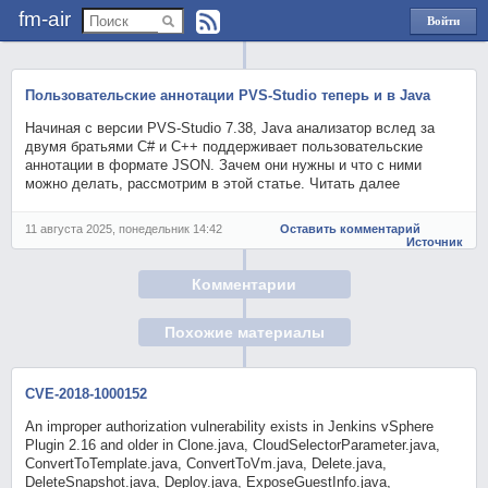
fm-air
Войти
через
Яндекс
Пользовательские аннотации PVS-Studio теперь и в Java
Начиная с версии PVS-Studio 7.38, Java анализатор вслед за
двумя братьями C# и C++ поддерживает пользовательские
аннотации в формате JSON. Зачем они нужны и что с ними
можно делать, рассмотрим в этой статье. Читать далее
11 августа 2025, понедельник 14:42
Оставить комментарий
Источник
Комментарии
Похожие материалы
CVE-2018-1000152
An improper authorization vulnerability exists in Jenkins vSphere
Plugin 2.16 and older in Clone.java, CloudSelectorParameter.java,
ConvertToTemplate.java, ConvertToVm.java, Delete.java,
DeleteSnapshot.java, Deploy.java, ExposeGuestInfo.java,