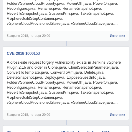
FolderVSphereCloudProperty.java, PowerOff.java, PowerOn.java,
Reconfigure.java, Rename.java, RenameSnapshot.java,
RevertToSnapshot.java, SuspendVm.java, TakeSnapshot.java,
VSphereBuildStepContainer.java,
vSphereCloudProvisionedSlave.java, vSphereCloudSlave.java,…
5 апреля 2018, четверг 20:00
Источник
CVE-2018-1000153
A cross-site request forgery vulnerability exists in Jenkins vSphere
Plugin 2.16 and older in Clone.java, CloudSelectorParameter.java,
ConvertToTemplate.java, ConvertToVm.java, Delete.java,
DeleteSnapshot.java, Deploy.java, ExposeGuestInfo.java,
FolderVSphereCloudProperty.java, PowerOff.java, PowerOn.java,
Reconfigure.java, Rename.java, RenameSnapshot.java,
RevertToSnapshot.java, SuspendVm.java, TakeSnapshot.java,
VSphereBuildStepContainer.java,
vSphereCloudProvisionedSlave.java, vSphereCloudSlave.java,…
5 апреля 2018, четверг 20:00
Источник