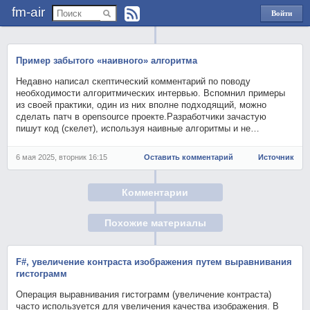
fm-air
Войти
через
Яндекс
Пример забытого «наивного» алгоритма
Недавно написал скептический комментарий по поводу
необходимости алгоритмических интервью. Вспомнил примеры
из своей практики, один из них вполне подходящий, можно
сделать патч в opensource проекте.Разработчики зачастую
пишут код (скелет), используя наивные алгоритмы и не…
6 мая 2025, вторник 16:15
Оставить комментарий
Источник
Комментарии
Похожие материалы
F#, увеличение контраста изображения путем выравнивания
гистограмм
Операция выравнивания гистограмм (увеличение контраста)
часто используется для увеличения качества изображения. В