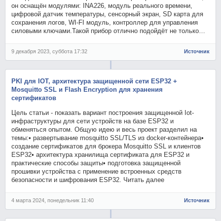
он оснащён модулями: INA226, модуль реального времени,
цифровой датчик температуры, сенсорный экран, SD карта для
сохранения логов, WI-FI модуль, контроллер для управления
силовыми ключами.Такой прибор отлично подойдёт не только…
9 декабря 2023, суббота 17:32
Источник
PKI для IOT, архитектура защищенной сети ESP32 +
Mosquitto SSL и Flash Encryption для хранения
сертификатов
Цель статьи - показать вариант построения защищенной Iot-
инфраструктуры для сети устройств на базе ESP32 и
обменяться опытом. Общую идею и весь проект разделил на
темы:• развертывание mosquitto SSL/TLS из docker-контейнера•
создание сертификатов для брокера Mosquitto SSL и клиентов
ESP32• архитектура хранилища сертификата для ESP32 и
практические способы защиты• подготовка защищенной
прошивки устройства с применение встроенных средств
безопасности и шифрования ESP32. Читать далее
4 марта 2024, понедельник 11:40
Источник