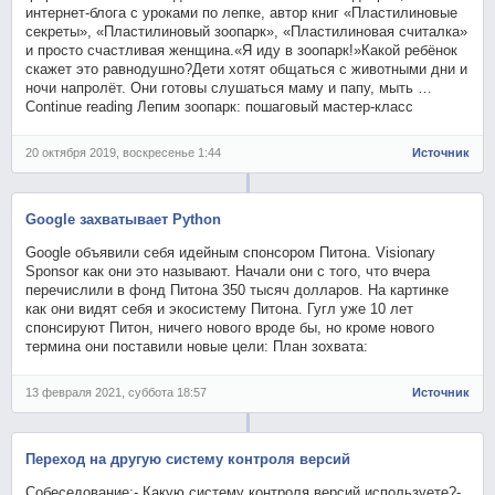
интернет-блога с уроками по лепке, автор книг «Пластилиновые
секреты», «Пластилиновый зоопарк», «Пластилиновая считалка»
и просто счастливая женщина.«Я иду в зоопарк!»Какой ребёнок
скажет это равнодушно?Дети хотят общаться с животными дни и
ночи напролёт. Они готовы слушаться маму и папу, мыть …
Continue reading Лепим зоопарк: пошаговый мастер-класс
20 октября 2019, воскресенье 1:44
Источник
Google захватывает Python
Google объявили себя идейным спонсором Питона. Visionary
Sponsor как они это называют. Начали они с того, что вчера
перечислили в фонд Питона 350 тысяч долларов. На картинке
как они видят себя и экосистему Питона. Гугл уже 10 лет
спонсируют Питон, ничего нового вроде бы, но кроме нового
термина они поставили новые цели: План зохвата:
13 февраля 2021, суббота 18:57
Источник
Переход на другую систему контроля версий
Собеседование:- Какую систему контроля версий используете?-