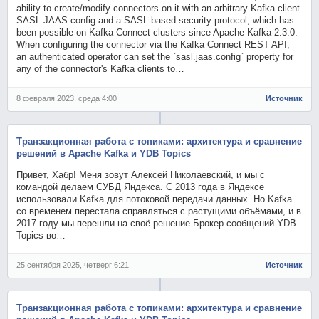
ability to create/modify connectors on it with an arbitrary Kafka client
SASL JAAS config and a SASL-based security protocol, which has
been possible on Kafka Connect clusters since Apache Kafka 2.3.0.
When configuring the connector via the Kafka Connect REST API,
an authenticated operator can set the `sasl.jaas.config` property for
any of the connector's Kafka clients to…
8 февраля 2023, среда 4:00
Источник
Транзакционная работа с топиками: архитектура и сравнение
решений в Apache Kafka и YDB Topics
Привет, Хабр! Меня зовут Алексей Николаевский, и мы с
командой делаем СУБД Яндекса. С 2013 года в Яндексе
использовали Kafka для потоковой передачи данных. Но Kafka
со временем перестала справляться с растущими объёмами, и в
2017 году мы перешли на своё решение.Брокер сообщений YDB
Topics во…
25 сентября 2025, четверг 6:21
Источник
Транзакционная работа с топиками: архитектура и сравнение