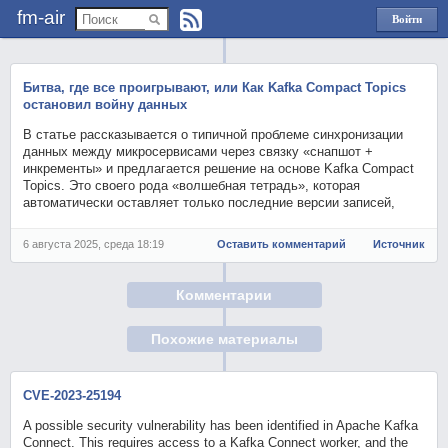
fm-air
Войти
через
Яндекс
Битва, где все проигрывают, или Как Kafka Compact Topics
остановил войну данных
В статье рассказывается о типичной проблеме синхронизации
данных между микросервисами через связку «снапшот +
инкременты» и предлагается решение на основе Kafka Compact
Topics. Это своего рода «волшебная тетрадь», которая
автоматически оставляет только последние версии записей,
6 августа 2025, среда 18:19
Оставить комментарий
Источник
Комментарии
Похожие материалы
CVE-2023-25194
A possible security vulnerability has been identified in Apache Kafka
Connect. This requires access to a Kafka Connect worker, and the