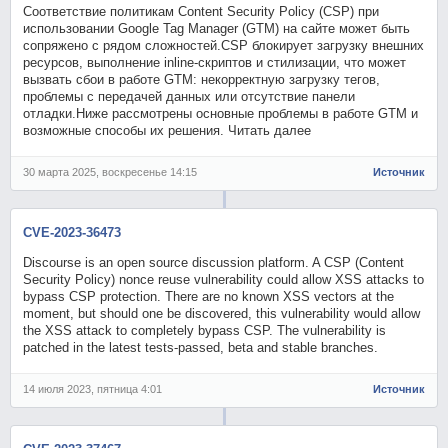
Соответствие политикам Content Security Policy (CSP) при
использовании Google Tag Manager (GTM) на сайте может быть
сопряжено с рядом сложностей.CSP блокирует загрузку внешних
ресурсов, выполнение inline-скриптов и стилизации, что может
вызвать сбои в работе GTM: некорректную загрузку тегов,
проблемы с передачей данных или отсутствие панели
отладки.Ниже рассмотрены основные проблемы в работе GTM и
возможные способы их решения. Читать далее
30 марта 2025, воскресенье 14:15
Источник
CVE-2023-36473
Discourse is an open source discussion platform. A CSP (Content
Security Policy) nonce reuse vulnerability could allow XSS attacks to
bypass CSP protection. There are no known XSS vectors at the
moment, but should one be discovered, this vulnerability would allow
the XSS attack to completely bypass CSP. The vulnerability is
patched in the latest tests-passed, beta and stable branches.
14 июля 2023, пятница 4:01
Источник