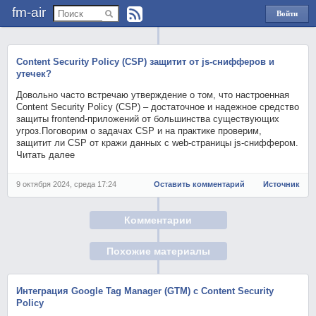
fm-air
Войти
через
Яндекс
Content Security Policy (CSP) защитит от js-снифферов и
утечек?
Довольно часто встречаю утверждение о том, что настроенная
Content Security Policy (CSP) – достаточное и надежное средство
защиты frontend-приложений от большинства существующих
угроз.Поговорим о задачах CSP и на практике проверим,
защитит ли CSP от кражи данных с web-страницы js-сниффером.
Читать далее
9 октября 2024, среда 17:24
Оставить комментарий
Источник
Комментарии
Похожие материалы
Интеграция Google Tag Manager (GTM) с Content Security
Policy