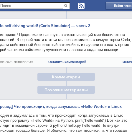
Войти через
lo self driving world! (Carla Simulator) — часть 2
ем привет! Продолжаем наш путь в захватывающий мир беспилотных
нологий. В первой части статьи мы познакомились с симулятором Carla,
здали собственный беспилотный автомобиль и научили его ехать прямо.
орой части мы займемся улучшением плавности хода при помощи…
юля 2025, четверг 8:39
Оставить комментарий
Исто
Комментарии
Похожие материалы
еревод] Что происходит, когда запускаешь «Hello World» в Linux
одня я задумалась о том, что происходит, когда запускаешь в Linux
стую программу «Hello World» на Python. print("hello world") Вот как это
лядит в командной строке: $ python3 hello.py hello world Но внутри
исходит гораздо больше. Я объясню, что там творится, и, что гораздо