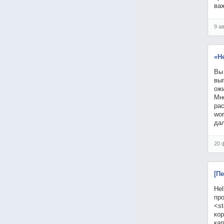
ва
9 а
«He
Вы 
выг
ожи
Мно
рас
wor
да
20 
[П
He
про
<st
кор
ка