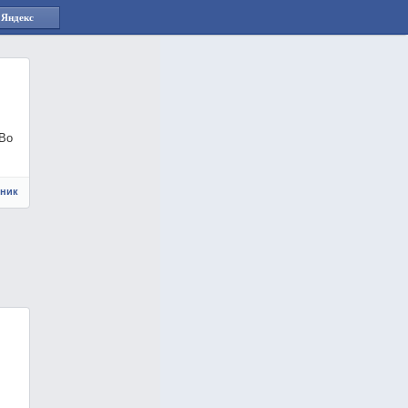
 Яндекс
 Во
чник