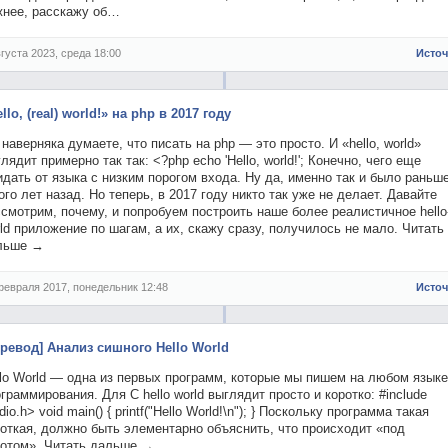
жнее, расскажу об…
вгуста 2023, среда 18:00
Исто
llo, (real) world!» на php в 2017 году
наверняка думаете, что писать на php — это просто. И «hello, world»
лядит примерно так так: <?php echo 'Hello, world!'; Конечно, чего еще
дать от языка с низким порогом входа. Ну да, именно так и было раньше
го лет назад. Но теперь, в 2017 году никто так уже не делает. Давайте
смотрим, почему, и попробуем построить наше более реалистичное hello
ld приложение по шагам, а их, скажу сразу, получилось не мало. Читать
льше →
февраля 2017, понедельник 12:48
Исто
еревод] Анализ сишного Hello World
llo World — одна из первых программ, которые мы пишем на любом языке
граммирования. Для C hello world выглядит просто и коротко: #include
dio.h> void main() { printf("Hello World!\n"); } Поскольку программа такая
откая, должно быть элементарно объяснить, что происходит «под
потом». Читать дальше →