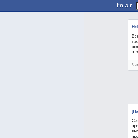
fm-air
Hel
Вс
тех
со
вт
3 и
[П
Сег
про
выг
про