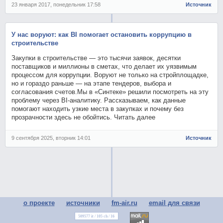
23 января 2017, понедельник 17:58
Источник
У нас воруют: как BI помогает остановить коррупцию в
строительстве
Закупки в строительстве — это тысячи заявок, десятки
поставщиков и миллионы в сметах, что делает их уязвимым
процессом для коррупции. Воруют не только на стройплощадке,
но и гораздо раньше — на этапе тендеров, выбора и
согласования счетов.Мы в «Синтеке» решили посмотреть на эту
проблему через BI-аналитику. Рассказываем, как данные
помогают находить узкие места в закупках и почему без
прозрачности здесь не обойтись. Читать далее
9 сентября 2025, вторник 14:01
Источник
о проекте
источники
fm-air.ru
email для связи
509577 it / 105 ch / 16