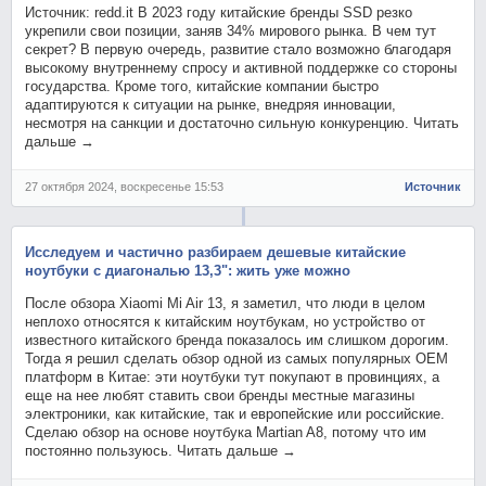
Источник: redd.it В 2023 году китайские бренды SSD резко
укрепили свои позиции, заняв 34% мирового рынка. В чем тут
секрет? В первую очередь, развитие стало возможно благодаря
высокому внутреннему спросу и активной поддержке со стороны
государства. Кроме того, китайские компании быстро
адаптируются к ситуации на рынке, внедряя инновации,
несмотря на санкции и достаточно сильную конкуренцию. Читать
дальше →
27 октября 2024, воскресенье 15:53
Источник
Исследуем и частично разбираем дешевые китайские
ноутбуки с диагональю 13,3": жить уже можно
После обзора Xiaomi Mi Air 13, я заметил, что люди в целом
неплохо относятся к китайским ноутбукам, но устройство от
известного китайского бренда показалось им слишком дорогим.
Тогда я решил сделать обзор одной из самых популярных OEM
платформ в Китае: эти ноутбуки тут покупают в провинциях, а
еще на нее любят ставить свои бренды местные магазины
электроники, как китайские, так и европейские или российские.
Сделаю обзор на основе ноутбука Martian A8, потому что им
постоянно пользуюсь. Читать дальше →