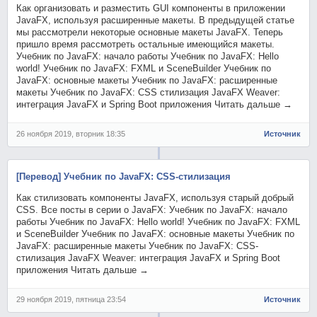
Как организовать и разместить GUI компоненты в приложении
JavaFX, используя расширенные макеты. В предыдущей статье
мы рассмотрели некоторые основные макеты JavaFX. Теперь
пришло время рассмотреть остальные имеющийся макеты.
Учебник по JavaFX: начало работы Учебник по JavaFX: Hello
world! Учебник по JavaFX: FXML и SceneBuilder Учебник по
JavaFX: основные макеты Учебник по JavaFX: расширенные
макеты Учебник по JavaFX: CSS стилизация JavaFX Weaver:
интеграция JavaFX и Spring Boot приложения Читать дальше →
26 ноября 2019, вторник 18:35
Источник
[Перевод] Учебник по JavaFX: CSS-стилизация
Как стилизовать компоненты JavaFX, используя старый добрый
CSS. Все посты в серии о JavaFX: Учебник по JavaFX: начало
работы Учебник по JavaFX: Hello world! Учебник по JavaFX: FXML
и SceneBuilder Учебник по JavaFX: основные макеты Учебник по
JavaFX: расширенные макеты Учебник по JavaFX: CSS-
стилизация JavaFX Weaver: интеграция JavaFX и Spring Boot
приложения Читать дальше →
29 ноября 2019, пятница 23:54
Источник