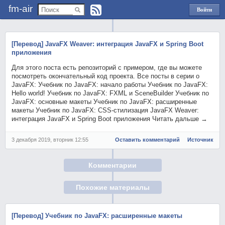
fm-air
Войти
через
Яндекс
[Перевод] JavaFX Weaver: интеграция JavaFX и Spring Boot
приложения
Для этого поста есть репозиторий с примером, где вы можете
посмотреть окончательный код проекта. Все посты в серии о
JavaFX: Учебник по JavaFX: начало работы Учебник по JavaFX:
Hello world! Учебник по JavaFX: FXML и SceneBuilder Учебник по
JavaFX: основные макеты Учебник по JavaFX: расширенные
макеты Учебник по JavaFX: CSS-стилизация JavaFX Weaver:
интеграция JavaFX и Spring Boot приложения Читать дальше →
3 декабря 2019, вторник 12:55
Оставить комментарий
Источник
Комментарии
Похожие материалы
[Перевод] Учебник по JavaFX: расширенные макеты