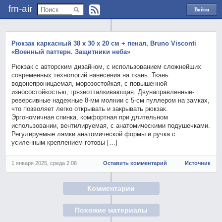
fm-air
Войти
через
Яндекс
Рюкзак каркасный 38 х 30 х 20 см + пенал, Bruno Visconti
«Военный паттерн. Защитники неба»
Рюкзак с авторским дизайном, с использованием сложнейших
современных технологий нанесения на ткань. Ткань
водонепроницаемая, морозостойкая, с повышенной
износостойкостью, грязеотталкивающая. Двунаправленные-
реверсивные надежные 8-мм молнии с 5-см пуллером на замках,
что позволяет легко открывать и закрывать рюкзак.
Эргономичная спинка, комфортная при длительном
использовании, вентилируемая, с анатомическими подушечками.
Регулируемые лямки анатомической формы и ручка с
усиленным креплением готовы […]
1 января 2025, среда 2:08
Оставить комментарий
Источник
Комментарии
Похожие материалы