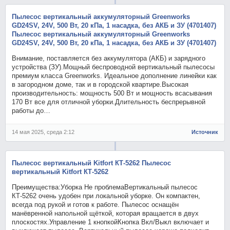
Пылесос вертикальный аккумуляторный Greenworks
GD24SV, 24V, 500 Вт, 20 кПа, 1 насадка, без АКБ и ЗУ (4701407)
Пылесос вертикальный аккумуляторный Greenworks
GD24SV, 24V, 500 Вт, 20 кПа, 1 насадка, без АКБ и ЗУ (4701407)
Внимание, поставляется без аккумулятора (АКБ) и зарядного
устройства (ЗУ).Мощный беспроводной вертикальный пылесосы
премиум класса Greenworks. Идеальное дополнение линейки как
в загородном доме, так и в городской квартире.Высокая
производительность: мощность 500 Вт и мощность всасывания
170 Вт все для отличной уборки.Длительность беспрерывной
работы до…
14 мая 2025, среда 2:12
Источник
Пылесос вертикальный Kitfort КТ-5262 Пылесос
вертикальный Kitfort КТ-5262
Преимущества:Уборка Не проблемаВертикальный пылесос
КТ-5262 очень удобен при локальной уборке. Он компактен,
всегда под рукой и готов к работе. Пылесос оснащён
манёвренной напольной щёткой, которая вращается в двух
плоскостях.Управление 1 кнопкойКнопка Вкл/Выкл включает и