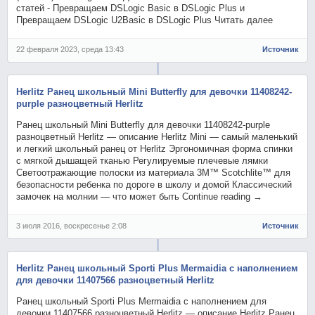
статей - Превращаем DSLogic Basic в DSLogic Plus и
Превращаем DSLogic U2Basic в DSLogic Plus Читать далее
22 февраля 2023, среда 13:43
Источник
Herlitz Ранец школьный Mini Butterfly для девочки 11408242-
purple разноцветный Herlitz
Ранец школьный Mini Butterfly для девочки 11408242-purple
разноцветный Herlitz — описание Herlitz Mini — самый маленький
и легкий школьный ранец от Herlitz Эргономичная форма спинки
с мягкой дышащей тканью Регулируемые плечевые лямки
Светоотражающие полоски из материала 3M™ Scotchlite™ для
безопасности ребенка по дороге в школу и домой Классический
замочек на молнии — что может быть Continue reading →
3 июля 2016, воскресенье 2:08
Источник
Herlitz Ранец школьный Sporti Plus Mermaidia с наполнением
для девочки 11407566 разноцветный Herlitz
Ранец школьный Sporti Plus Mermaidia с наполнением для
девочки 11407566 разноцветный Herlitz — описание Herlitz Ранец