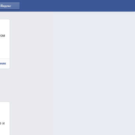
 Яндекс
гом
чник
e и