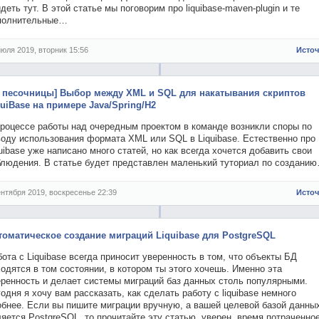
деть тут. В этой статье мы поговорим про liquibase-maven-plugin и те
полнительные…
июля 2019, вторник 15:56
Исто
з песочницы] Выбор между XML и SQL для накатывания скриптов
quiBase на примере Java/Spring/H2
процессе работы над очередным проектом в команде возникли споры по
воду использования формата XML или SQL в Liquibase. Естественно про
uibase уже написано много статей, но как всегда хочется добавить свои
блюдения. В статье будет представлен маленький туториал по создани
ентября 2019, воскресенье 22:39
Исто
томатическое создание миграций Liquibase для PostgreSQL
ота с Liquibase всегда приносит уверенность в том, что объекты БД
одятся в том состоянии, в котором ты этого хочешь. Именно эта
еренность и делает системы миграций баз данных столь популярными.
одня я хочу вам рассказать, как сделать работу с liquibase немного
обнее. Если вы пишите миграции вручную, а вашей целевой базой данны
яется PostgreSQL, то прочитайте эту статью, уверен, время потраченно