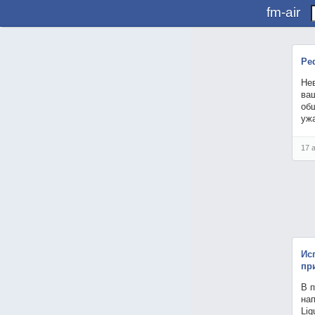
fm-air
Ре
Не
ваш
об
уж
17 
Ис
пр
В 
нап
Li