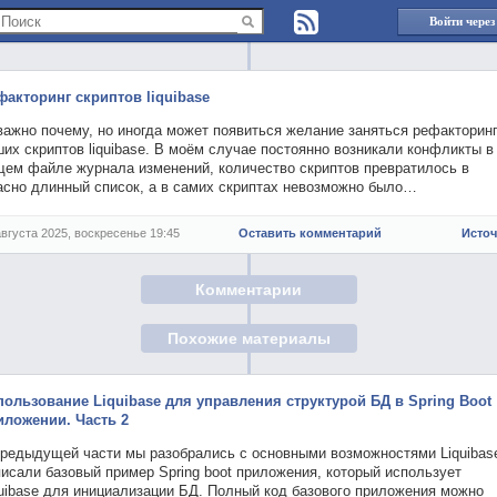
Войти через
факторинг скриптов liquibase
важно почему, но иногда может появиться желание заняться рефакторин
их скриптов liquibase. В моём случае постоянно возникали конфликты в
щем файле журнала изменений, количество скриптов превратилось в
асно длинный список, а в самих скриптах невозможно было…
августа 2025, воскресенье 19:45
Оставить комментарий
Исто
Комментарии
Похожие материалы
пользование Liquibase для управления структурой БД в Spring Boot
иложении. Часть 2
предыдущей части мы разобрались с основными возможностями Liquibas
исали базовый пример Spring boot приложения, который использует
quibase для инициализации БД. Полный код базового приложения можно