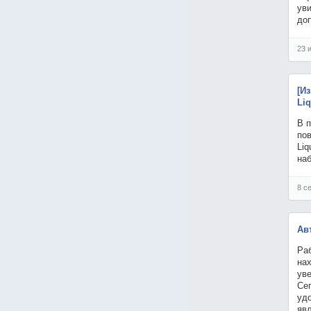
уви
до
23 
[И
Li
В 
по
Liq
на
8 с
Ав
Раб
нах
ув
Сег
уд
явл