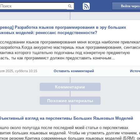
Войти через
еревод] Разработка языков программирования в эру больших
ыковых моделей: ренессанс посредственности?
исследовании языков программирования меня всегда наиболее привлека
разработка.Когда аккуратно мастеришь язык программирования, синтакс
мантика которого тщательно подогнаны под конкретную предметную
ласть, ты как программист должен предоставить конечным…
юля 2025, суббота 10:15
Оставить комментарий
Исто
Комментарии
Похожие материалы
бъективный взгляд на перспективы Больших Языковых Моделей
ошло около полугода после последней моей статьи о перспективах
звития больших языковых моделей. Чтобы не утомлять долгим чтением, 
аткое резюме:Критика современных больших языковых моделей (БЯМ): о