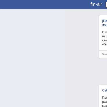
fm-air
[П
яз
В 
их 
се
об
5 и
Су
Пр
ра
кр