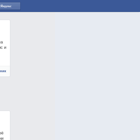
 Яндекс
ла
ис и
чник
её
ни