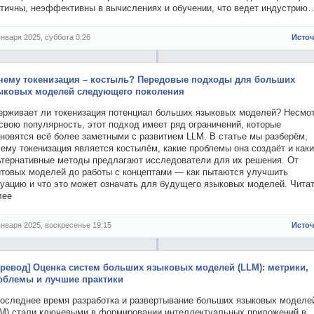
атичны, неэффективны в вычислениях и обучении, что ведет индустрию
января 2025, суббота 0:26
Исто
чему токенизация – костыль? Передовые подходы для больших
ыковых моделей следующего поколения
ерживает ли токенизация потенциал больших языковых моделей? Несмо
свою популярность, этот подход имеет ряд ограничений, которые
новятся всё более заметными с развитием LLM. В статье мы разберём,
ему токенизация является костылём, какие проблемы она создаёт и как
ьтернативные методы предлагают исследователи для их решения. От
йтовых моделей до работы с концептами — как пытаются улучшить
туацию и что это может означать для будущего языковых моделей. Чита
лее
января 2025, воскресенье 19:15
Исто
еревод] Оценка систем больших языковых моделей (LLM): метрики,
облемы и лучшие практики
последнее время разработка и развертывание больших языковых моделе
LM) стали ключевыми в формировании интеллектуальных приложений в