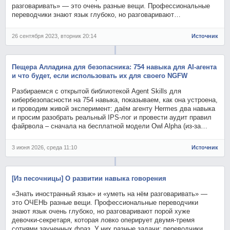
разговаривать» — это очень разные вещи. Профессиональные
переводчики знают язык глубоко, но разговаривают…
26 сентября 2023, вторник 20:14
Источник
Пещера Алладина для безопасника: 754 навыка для AI-агента
и что будет, если использовать их для своего NGFW
Разбираемся с открытой библиотекой Agent Skills для
кибербезопасности на 754 навыка, показываем, как она устроена,
и проводим живой эксперимент: даём агенту Hermes два навыка
и просим разобрать реальный IPS-лог и провести аудит правил
файрвола – сначала на бесплатной модели Owl Alpha (из-за…
3 июня 2026, среда 11:10
Источник
[Из песочницы] О развитии навыка говорения
«Знать иностранный язык» и «уметь на нём разговаривать» —
это ОЧЕНЬ разные вещи. Профессиональные переводчики
знают язык очень глубоко, но разговаривают порой хуже
девочки-секретаря, которая ловко оперирует двумя-тремя
сотнями заученных фраз. У них разные задачи: переводчики…