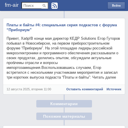
fm-air
Войти
через
Яндекс
Платы и байты #4: специальная серия подкастов с форума
“Прибориум”
Привет, Хабр!В конце мая директор КЕДР Solutions Егор Гуторов
побывал в Новосибирске, на первом приборостроительном
форуме “Прибориум”. На этой площадке лидеры российской
микроэлектроники и программного обеспечения рассказывали о
своих продуктах, делились опытом, обсуждали актуальные
проблемы отрасли и вопросы
импортозамещения.Воспользовавшись случаем, Егор
встретился с несколькими участниками мероприятия и записал
три коротких выпуска подкаста “Платы и байты”: Читать далее
12 августа 2025, вторник 11:00
Оставить комментарий
Источник
Комментарии
Похожие материалы