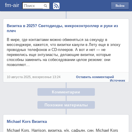
fm-air
Войти
через
Яндекс
Визитка в 2025? Светодиоды, микроконтроллер и руки из
плеч
В мире, где контактами можно обменяться за секунду в
мессенджере, кажется, что визитки канули в Лету еще в эпоху
проводных телефонов и CD-плееров. А вот и нет — не
перевелись еще энтузиасты, делающие визитки, которые
способны заменить на собеседовании целое резюме: они
позволяют…
10 августа 2025, воскресенье 13:24
Оставить комментарий
Источник
Комментарии
Похожие материалы
Michael Kors Визитка
Michael Kors, Harrison, визитка, н/к, сафьян, син. Michael Kors