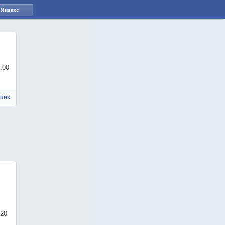
 Яндекс
.00
чник
220