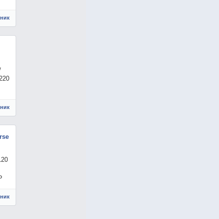
чник
/
220
чник
rse
120
Ь
чник