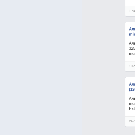
1 о
Ал
mir
Алм
325
mes
10 
Ал
(12
Алм
mes
Ext
24 