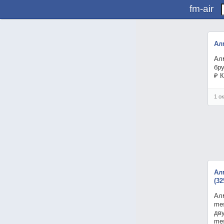
fm-air
Ал
Ал
бру
₽ 
1 о
Ал
(3
Алм
me
дву
me