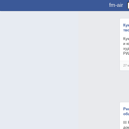
fm-air
Ку
тв
Ку
и 
ху
РИ
27 
Ре
об
III
до