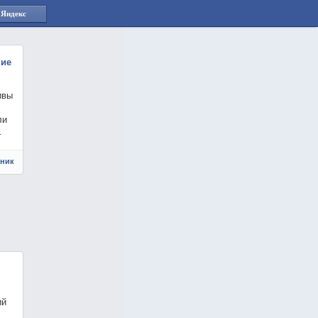
 Яндекс
кие
ивы
ли
…
чник
ий