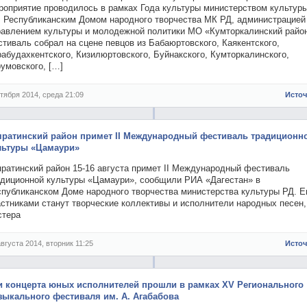
роприятие проводилось в рамках Года культуры министерством культур
, Республиканским Домом народного творчества МК РД, администрацией
равлением культуры и молодежной политики МО «Кумторкалинский райо
тиваль собрал на сцене певцов из Бабаюртовского, Каякентского,
абудахкентского, Кизилюртовского, Буйнакского, Кумторкалинского,
умовского, […]
ктября 2014, среда 21:09
Исто
яратинский район примет II Международный фестиваль традиционн
льтуры «Цамаури»
яратинский район 15-16 августа примет II Международный фестиваль
адиционной культуры «Цамаури», сообщили РИА «Дагестан» в
спубликанском Доме народного творчества министерства культуры РД. Е
астниками станут творческие коллективы и исполнители народных песен,
стера
августа 2014, вторник 11:25
Исто
и концерта юных исполнителей прошли в рамках XV Регионального
зыкального фестиваля им. А. Агабабова