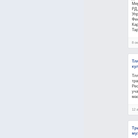
Ме
РД
Уп
Фес
Кар
Тар
8 о
Тл
ку
Тл
тр
Ре
уч
ма
12 
Тр
му