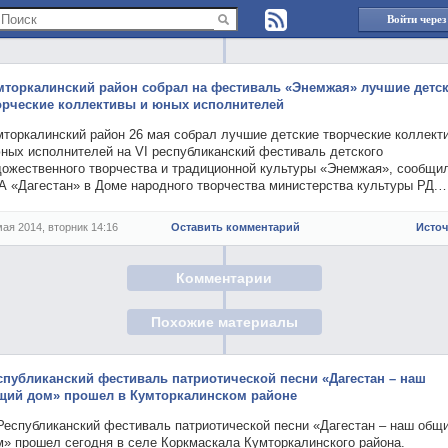
Войти через
мторкалинский район собрал на фестиваль «Энемжая» лучшие детс
орческие коллективы и юных исполнителей
мторкалинский район 26 мая собрал лучшие детские творческие коллект
юных исполнителей на VI республиканский фестиваль детского
дожественного творчества и традиционной культуры «Энемжая», сообщи
А «Дагестан» в Доме народного творчества министерства культуры РД.
мая 2014, вторник 14:16
Оставить комментарий
Исто
Комментарии
Похожие материалы
спубликанский фестиваль патриотической песни «Дагестан – наш
щий дом» прошел в Кумторкалинском районе
 Республиканский фестиваль патриотической песни «Дагестан – наш общ
м» прошел сегодня в селе Коркмаскала Кумторкалинского района.