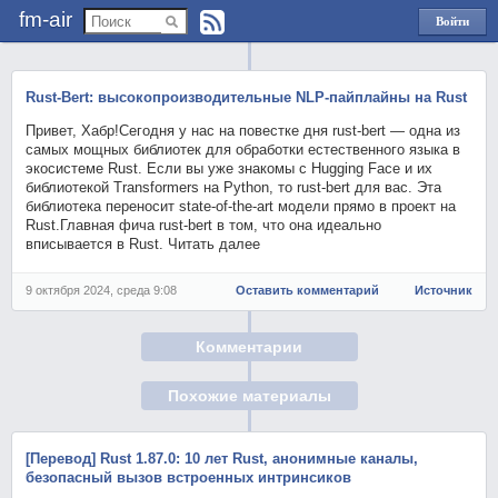
fm-air
Войти
через
Яндекс
Rust-Bert: высокопроизводительные NLP-пайплайны на Rust
Привет, Хабр!Сегодня у нас на повестке дня rust-bert — одна из
самых мощных библиотек для обработки естественного языка в
экосистеме Rust. Если вы уже знакомы с Hugging Face и их
библиотекой Transformers на Python, то rust-bert для вас. Эта
библиотека переносит state-of-the-art модели прямо в проект на
Rust.Главная фича rust-bert в том, что она идеально
вписывается в Rust. Читать далее
9 октября 2024, среда 9:08
Оставить комментарий
Источник
Комментарии
Похожие материалы
[Перевод] Rust 1.87.0: 10 лет Rust, анонимные каналы,
безопасный вызов встроенных интринсиков