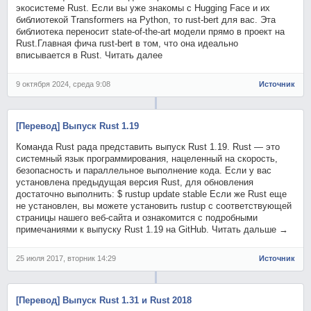
экосистеме Rust. Если вы уже знакомы с Hugging Face и их
библиотекой Transformers на Python, то rust-bert для вас. Эта
библиотека переносит state-of-the-art модели прямо в проект на
Rust.Главная фича rust-bert в том, что она идеально
вписывается в Rust. Читать далее
9 октября 2024, среда 9:08
Источник
[Перевод] Выпуск Rust 1.19
Команда Rust рада представить выпуск Rust 1.19. Rust — это
системный язык программирования, нацеленный на скорость,
безопасность и параллельное выполнение кода. Если у вас
установлена предыдущая версия Rust, для обновления
достаточно выполнить: $ rustup update stable Если же Rust еще
не установлен, вы можете установить rustup с соответствующей
страницы нашего веб-сайта и ознакомится с подробными
примечаниями к выпуску Rust 1.19 на GitHub. Читать дальше →
25 июля 2017, вторник 14:29
Источник
[Перевод] Выпуск Rust 1.31 и Rust 2018