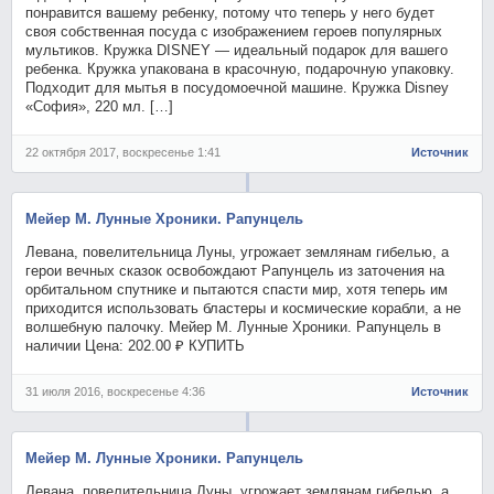
понравится вашему ребенку, потому что теперь у него будет
своя собственная посуда с изображением героев популярных
мультиков. Кружка DISNEY — идеальный подарок для вашего
ребенка. Кружка упакована в красочную, подарочную упаковку.
Подходит для мытья в посудомоечной машине. Кружка Disney
«София», 220 мл. […]
22 октября 2017, воскресенье 1:41
Источник
Мейер М. Лунные Хроники. Рапунцель
Левана, повелительница Луны, угрожает землянам гибелью, а
герои вечных сказок освобождают Рапунцель из заточения на
орбитальном спутнике и пытаются спасти мир, хотя теперь им
приходится использовать бластеры и космические корабли, а не
волшебную палочку. Мейер М. Лунные Хроники. Рапунцель в
наличии Цена: 202.00 ₽ КУПИТЬ
31 июля 2016, воскресенье 4:36
Источник
Мейер М. Лунные Хроники. Рапунцель
Левана, повелительница Луны, угрожает землянам гибелью, а