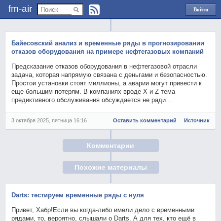
fm-air
Войти
через
Яндекс
Байесовский анализ и временные ряды в прогнозировании
отказов оборудования на примере нефтегазовых компаний
Предсказание отказов оборудования в нефтегазовой отрасли
задача, которая напрямую связана с деньгами и безопасностью.
Простои установки стоят миллионы, а аварии могут привести к
еще большим потерям. В компаниях вроде X и Z тема
предиктивного обслуживания обсуждается не ради…
3 октября 2025, пятница 16:16
Оставить комментарий
Источник
Комментарии
Похожие материалы
Darts: тестируем временные ряды с нуля
Привет, Хабр!Если вы когда-либо имели дело с временными
рядами, то, вероятно, слышали о Darts. А для тех, кто ещё в