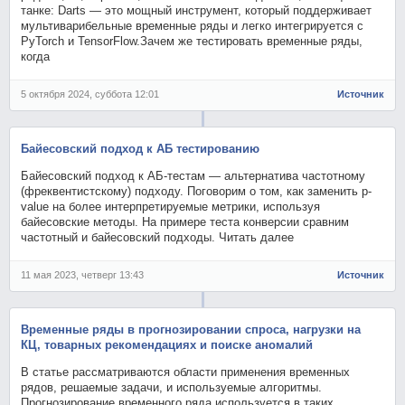
танке: Darts — это мощный инструмент, который поддерживает
мультиварибельные временные ряды и легко интегрируется с
PyTorch и TensorFlow.Зачем же тестировать временные ряды,
когда
5 октября 2024, суббота 12:01
Источник
Байесовский подход к АБ тестированию
Байесовский подход к АБ-тестам — альтернатива частотному
(фреквентистскому) подходу. Поговорим о том, как заменить p-
value на более интерпретируемые метрики, используя
байесовские методы. На примере теста конверсии сравним
частотный и байесовский подходы. Читать далее
11 мая 2023, четверг 13:43
Источник
Временные ряды в прогнозировании спроса, нагрузки на
КЦ, товарных рекомендациях и поиске аномалий
В статье рассматриваются области применения временных
рядов, решаемые задачи, и используемые алгоритмы.
Прогнозирование временного ряда используется в таких