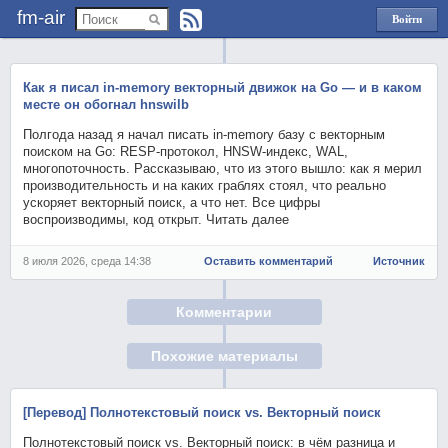
fm-air
Войти
через
Яндекс
Как я писал in-memory векторный движок на Go — и в каком
месте он обогнал hnswilb
Полгода назад я начал писать in-memory базу с векторным
поиском на Go: RESP-протокол, HNSW-индекс, WAL,
многопоточность. Рассказываю, что из этого вышло: как я мерил
производительность и на каких граблях стоял, что реально
ускоряет векторный поиск, а что нет. Все цифры
воспроизводимы, код открыт. Читать далее
8 июля 2026, среда 14:38
Оставить комментарий
Источник
Комментарии
Похожие материалы
[Перевод] Полнотекстовый поиск vs. Векторный поиск
Полнотекстовый поиск vs. Векторный поиск: в чём разница и