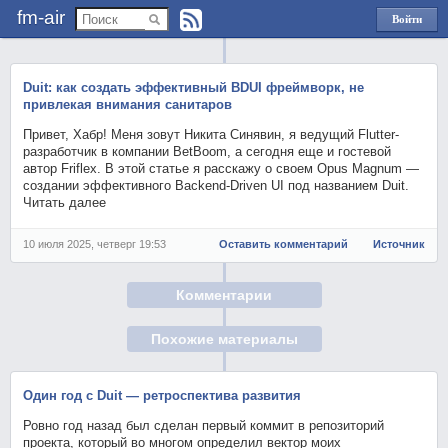
fm-air
Войти
через
Яндекс
Duit: как создать эффективный BDUI фреймворк, не
привлекая внимания санитаров
Привет, Хабр! Меня зовут Никита Синявин, я ведущий Flutter-
разработчик в компании BetBoom, а сегодня еще и гостевой
автор Friflex. В этой статье я расскажу о своем Opus Magnum —
создании эффективного Backend-Driven UI под названием Duit.
Читать далее
10 июля 2025, четверг 19:53
Оставить комментарий
Источник
Комментарии
Похожие материалы
Один год с Duit — ретроспектива развития
Ровно год назад был сделан первый коммит в репозиторий
проекта, который во многом определил вектор моих