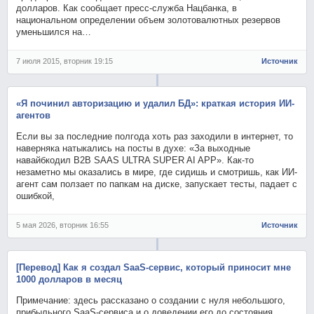
долларов. Как сообщает пресс-служба Нацбанка, в
национальном определении объем золотовалютных резервов
уменьшился на…
7 июля 2015, вторник 19:15
Источник
«Я починил авторизацию и удалил БД»: краткая история ИИ-
агентов
Если вы за последние полгода хоть раз заходили в интернет, то
наверняка натыкались на посты в духе: «За выходные
навайбкодил B2B SAAS ULTRA SUPER AI APP». Как-то
незаметно мы оказались в мире, где сидишь и смотришь, как ИИ-
агент сам ползает по папкам на диске, запускает тесты, падает с
ошибкой,
5 мая 2026, вторник 16:55
Источник
[Перевод] Как я создал SaaS-сервис, который приносит мне
1000 долларов в месяц
Примечание: здесь рассказано о создании с нуля небольшого,
прибыльного SaaS-сервиса и о доведении его до состояния,