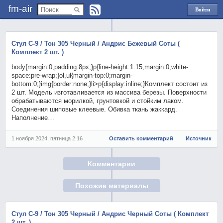
fm-air
Войти
через
Яндекс
Стул С-9 / Тон 305 Черный / Андрис Бежевый Соты (
Комплект 2 шт. )
body{margin:0;padding:8px;}p{line-height:1.15;margin:0;white-
space:pre-wrap;}ol,ul{margin-top:0;margin-
bottom:0;}img{border:none;}li>p{display:inline;}Комплект состоит из
2 шт. Модель изготавливается из массива березы. Поверхности
обрабатываются морилкой, грунтовкой и стойким лаком.
Соединения шиповые клеевые. Обивка ткань жаккард.
Наполнение…
1 ноября 2024, пятница 2:16
Оставить комментарий
Источник
Комментарии
Похожие материалы
Стул С-9 / Тон 305 Черный / Андрис Черный Соты ( Комплект
2 шт. )