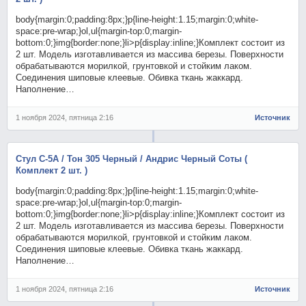
body{margin:0;padding:8px;}p{line-height:1.15;margin:0;white-
space:pre-wrap;}ol,ul{margin-top:0;margin-
bottom:0;}img{border:none;}li>p{display:inline;}Комплект состоит из
2 шт. Модель изготавливается из массива березы. Поверхности
обрабатываются морилкой, грунтовкой и стойким лаком.
Соединения шиповые клеевые. Обивка ткань жаккард.
Наполнение…
1 ноября 2024, пятница 2:16
Источник
Стул С-5А / Тон 305 Черный / Андрис Черный Соты (
Комплект 2 шт. )
body{margin:0;padding:8px;}p{line-height:1.15;margin:0;white-
space:pre-wrap;}ol,ul{margin-top:0;margin-
bottom:0;}img{border:none;}li>p{display:inline;}Комплект состоит из
2 шт. Модель изготавливается из массива березы. Поверхности
обрабатываются морилкой, грунтовкой и стойким лаком.
Соединения шиповые клеевые. Обивка ткань жаккард.
Наполнение…
1 ноября 2024, пятница 2:16
Источник