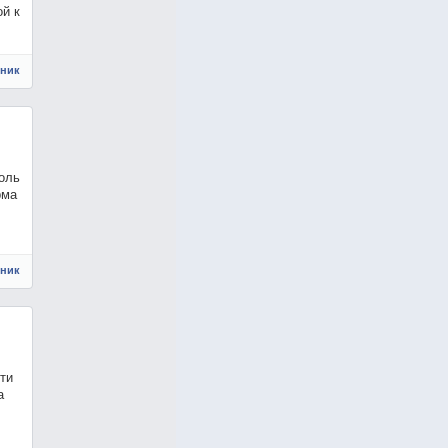
й к
чник
оль
рма
чник
ти
a