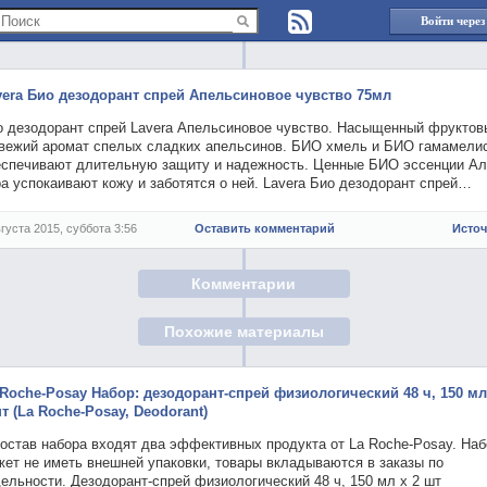
Войти через
vera Био дезодорант спрей Апельсиновое чувство 75мл
о дезодорант спрей Lavera Апельсиновое чувство. Насыщенный фруктов
свежий аромат спелых сладких апельсинов. БИО хмель и БИО гамамели
еспечивают длительную защиту и надежность. Ценные БИО эссенции А
а успокаивают кожу и заботятся о ней. Lavera Био дезодорант спрей…
вгуста 2015, суббота 3:56
Оставить комментарий
Исто
Комментарии
Похожие материалы
 Roche-Posay Набор: дезодорант-спрей физиологический 48 ч, 150 мл
т (La Roche-Posay, Deodorant)
состав набора входят два эффективных продукта от La Roche-Posay. Наб
жет не иметь внешней упаковки, товары вкладываются в заказы по
ельности. Дезодорант-спрей физиологический 48 ч, 150 мл х 2 шт