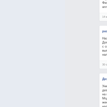
Фи
ал
14 
ра
На
До
с 
вып
на
30 
Де
Ун
де
на 
Мо
же
на