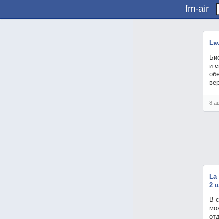
fm-air
La
Би
и 
об
вер
8 а
La
2 ш
В 
мо
отд