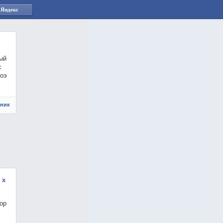
 Яндекс
ый
с
лоэ
чник
 х
ор