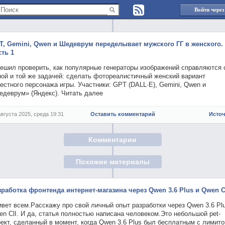
Войти через
T, Gemini, Qwen и Шедеврум переделывает мужского ГГ в женского.
сть 1
решил проверить, как популярные генераторы изображений справляются 
ной и той же задачей: сделать фотореалистичный женский вариант
естного персонажа игры. Участники: GPT (DALL·E), Gemini, Qwen и
едеврум» (Яндекс). Читать далее
августа 2025, среда 19:31
Оставить комментарий
Исто
Комментарии
Похожие материалы
зработка фронтенда интернет-магазина через Qwen 3.6 Plus и Qwen C
вет всем.Расскажу про свой личный опыт разработки через Qwen 3.6 Pl
n ClI. И да, статья полностью написана человеком.Это небольшой pet-
ект, сделанный в момент, когда Qwen 3.6 Plus был бесплатным с лимито