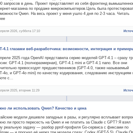
00 запросов в день. Проект представляет из себя фронтенд вымышленно
тернет-магазина по продаже микрокомпьютеров.Цель была протестирова
можности Qwen. На весь проект у меня ушло 4 дня по 2-3 часа. Читать
лее
апреля 2026, суббота 17:10
Исто
T‑4.1 глазами веб‑разработчика: возможности, интеграция и пример
апреле 2025 года OpenAI представила серию моделей GPT‑4.1 – сразу тр
сии: GPT‑4.1 (полноразмерная), GPT‑4.1 mini и GPT‑4.1 nano​. Все они
ачительно превосходят предшественников (GPT‑4.0, также называемый
‑4o, и GPT‑4o mini) по качеству кодирования, следованию инструкциям 
боте с…
апреля 2025, вторник 11:29
Исто
жно ли использовать Qwen? Качество и цена
тайские модели дешевле западных в разы, и регулярно всплывает вопро
но ли просто пересесть на Qwen и не платить за Claude с GPT? Я взял
ну реальную задачу — разбор pprof-профиля Go-сервиса с фиксами по
лам — и прогнал её через три модели сразу: Codex (GPT-5.5), Claude O