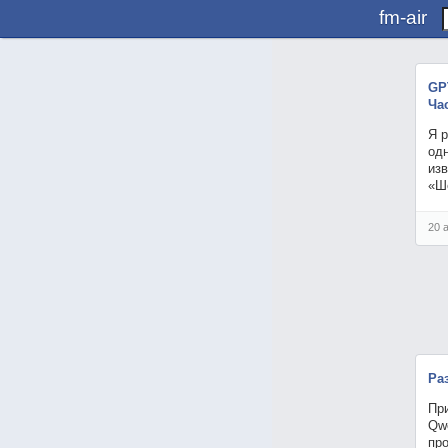
fm-air
GP
Ча
Я 
од
изв
«Ш
20 
Ра
При
Qwe
про