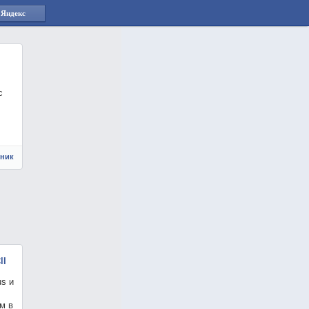
 Яндекс
с
чник
lI
us и
м в