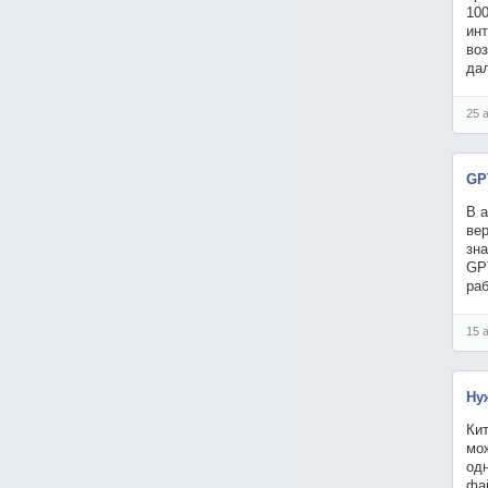
10
ин
воз
да
25 
GP
В 
вер
зн
GPT
ра
15 
Ну
Ки
мож
од
фай