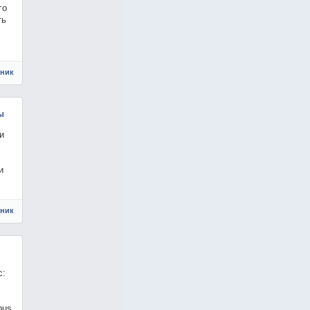
го
ть
чник
ы
и
и
чник
с:
pus