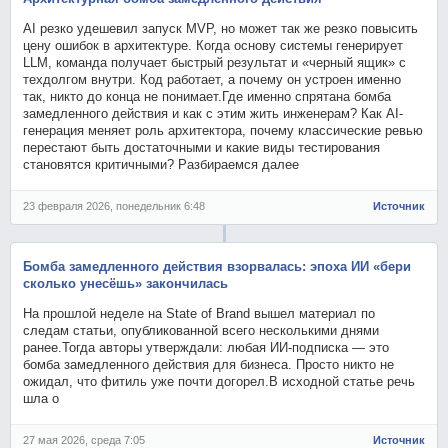
AI резко удешевил запуск MVP, но может так же резко повысить
цену ошибок в архитектуре. Когда основу системы генерирует
LLM, команда получает быстрый результат и «черный ящик» с
техдолгом внутри. Код работает, а почему он устроен именно
так, никто до конца не понимает.Где именно спрятана бомба
замедленного действия и как с этим жить инженерам? Как AI-
генерация меняет роль архитектора, почему классические ревью
перестают быть достаточными и какие виды тестирования
становятся критичными? Разбираемся далее
23 февраля 2026, понедельник 6:48
Источник
Бомба замедленного действия взорвалась: эпоха ИИ «бери
сколько унесёшь» закончилась
На прошлой неделе на State of Brand вышел материал по
следам статьи, опубликованной всего несколькими днями
ранее.Тогда авторы утверждали: любая ИИ-подписка — это
бомба замедленного действия для бизнеса. Просто никто не
ожидал, что фитиль уже почти догорел.В исходной статье речь
шла о
27 мая 2026, среда 7:05
Источник