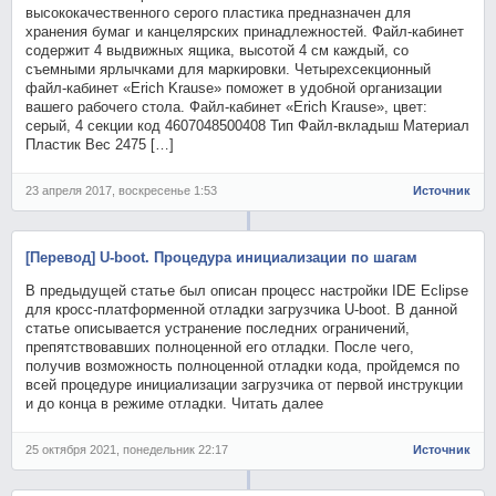
высококачественного серого пластика предназначен для
хранения бумаг и канцелярских принадлежностей. Файл-кабинет
содержит 4 выдвижных ящика, высотой 4 см каждый, со
съемными ярлычками для маркировки. Четырехсекционный
файл-кабинет «Erich Krause» поможет в удобной организации
вашего рабочего стола. Файл-кабинет «Erich Krause», цвет:
серый, 4 секции код 4607048500408 Тип Файл-вкладыш Материал
Пластик Вес 2475 […]
23 апреля 2017, воскресенье 1:53
Источник
[Перевод] U-boot. Процедура инициализации по шагам
В предыдущей статье был описан процесс настройки IDE Eclipse
для кросс-платформенной отладки загрузчика U-boot. В данной
статье описывается устранение последних ограничений,
препятствовавших полноценной его отладки. После чего,
получив возможность полноценной отладки кода, пройдемся по
всей процедуре инициализации загрузчика от первой инструкции
и до конца в режиме отладки. Читать далее
25 октября 2021, понедельник 22:17
Источник