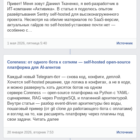
Привет! Меня зовут Даниил Ткаченко, я веб‑разработчик в
ИТ‑компании «Активика». В статье я поделюсь опытом
развёртывания Sentry self‑hosted для высоконагруженного
проекта. Несмотря на обилие материалов по SaaS‑версии,
актуальных гайдов по self‑hosted‑установке почти нет —
особенно с…
1 мая 2026, пятница 5:40
Источник
Coreness: от одного бота к сотням — self-hosted open-source
платформа для AI-агентов
Каждый новый Telegram-бот — снова код, конфиги, деплой.
Хочется self-hosted решение, где логика в конфигах, а не в коде,
и можно развернуть хоть десяток ботов на одном
сервере.Coreness — open-source платформа на Python с YAML-
сценариями, RAG через PostgreSQL и плагинной архитектурой.
Внутри статьи — разбор event-driven архитектуры без воды,
пошаговый пример (от git clone до работающего бота с оплатами)
и взгляд на то, как расширять платформу через плагины под
свои задачи. Читать далее
20 января 2026, вторник 7:53
Источник