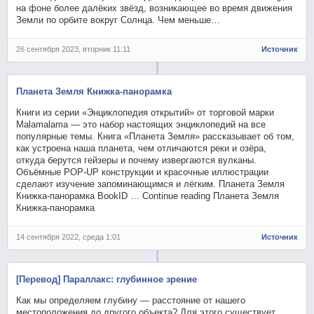
на фоне более далёких звёзд, возникающее во время движения
Земли по орбите вокруг Солнца. Чем меньше…
26 сентября 2023, вторник 11:11
Источник
Планета Земля Книжка-панорамка
Книги из серии «Энциклопедия открытий» от торговой марки
Malamalama — это набор настоящих энциклопедий на все
популярные темы. Книга «Планета Земля» рассказывает об том,
как устроена наша планета, чем отличаются реки и озёра,
откуда берутся гейзеры и почему извергаются вулканы.
Объёмные POP-UP конструкции и красочные иллюстрации
сделают изучение запоминающимся и лёгким. Планета Земля
Книжка-панорамка BookID … Continue reading Планета Земля
Книжка-панорамка
14 сентября 2022, среда 1:01
Источник
[Перевод] Параллакс: глубинное зрение
Как мы определяем глубину — расстояние от нашего
местоположения до другого объекта? Для этого существует