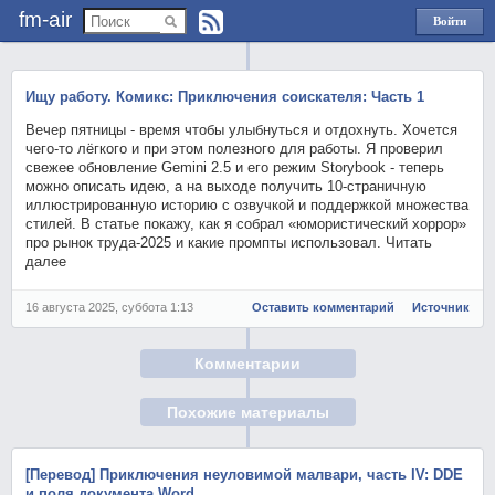
fm-air
Войти
через
Яндекс
Ищу работу. Комикс: Приключения соискателя: Часть 1
Вечер пятницы - время чтобы улыбнуться и отдохнуть. Хочется
чего-то лёгкого и при этом полезного для работы. Я проверил
свежее обновление Gemini 2.5 и его режим Storybook - теперь
можно описать идею, а на выходе получить 10-страничную
иллюстрированную историю с озвучкой и поддержкой множества
стилей. В статье покажу, как я собрал «юмористический хоррор»
про рынок труда-2025 и какие промпты использовал. Читать
далее
16 августа 2025, суббота 1:13
Оставить комментарий
Источник
Комментарии
Похожие материалы
[Перевод] Приключения неуловимой малвари, часть IV: DDE
и поля документа Word