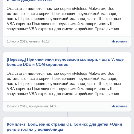
Эта статья является частью серии «Fileless Malware». Все
остальные части серии: Приключения неуловимой малвари,
часть I Приключения неуловимой малвари, часть II: скрытные
VBA-скрипты Приключения неуловимой малвари, часть III:
запутанные VBA-скрипты для смеха и прибыли Приключения…
18 июля 2019, четверг 16:17
Источник
[Перевод] Приключения неуловимой малвари, часть V: еще
больше DDE и COM-скриплетов
Эта статья является частью серии «Fileless Malware». Все
остальные части серии: Приключения неуловимой малвари,
часть I Приключения неуловимой малвари, часть II: скрытные
VBA-скрипты Приключения неуловимой малвари, часть III:
запутанные VBA-скрипты для смеха и прибыли Приключения…
29 июля 2019, понедельник 14:35
Источник
Комплект: Волшебник страны Оз. Комикс для детей +Один
день в гостях у волшебницы